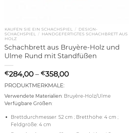
KAUFEN SIE EIN SCHACHSPIEL
/
DESIGN-
SCHACHSPIEL
/
HANDGEFERTIGTES SCHACHBRETT AUS
HOLZ
Schachbrett aus Bruyère-Holz und
Ulme Rund mit Standfüßen
284,00
–
358,00
€
€
PRODUKTMERKMALE:
Verwendete Materialien
: Bruyère-Holz/Ulme
Verfügbare Größen
:
Brettdurchmesser: 52 cm ; Bretthöhe: 4 cm ;
Feldgröße: 4 cm