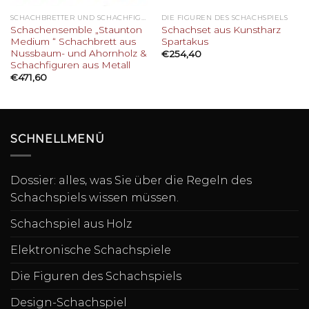
SCHACHBRETTER UND SCHACHFIGUREN AUS METALL
DIE FIGUREN DES SCHACHSPIELS
Schachensemble „Staunton
Schachset aus Kunstharz
Medium “ Schachbrett aus
Spartakus
Nussbaum- und Ahornholz &
€
254,40
Schachfiguren aus Metall
€
471,60
SCHNELLMENÜ
Dossier: alles, was Sie über die Regeln des
Schachspiels wissen müssen.
Schachspiel aus Holz
Elektronische Schachspiele
Die Figuren des Schachspiels
Design-Schachspiel