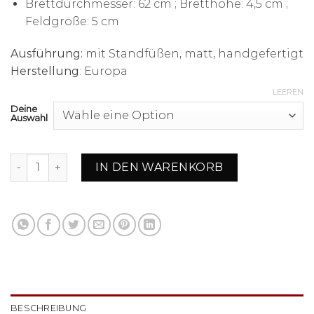
Brettdurchmesser: 62 cm ; Bretthöhe: 4,5 cm ;
Feldgröße: 5 cm
Ausführung:
mit Standfüßen, matt, handgefertigt
Herstellung
: Europa
LEEREN
Deine
Auswahl
Schachbrett aus Bruyère-Holz und Ulme Rund mit Stand
IN DEN WARENKORB
BESCHREIBUNG