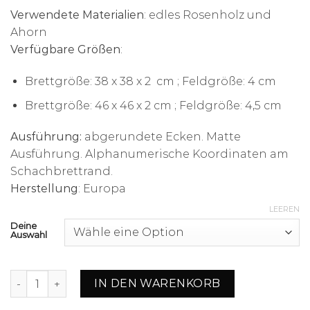
Verwendete Materialien
: edles Rosenholz und
Ahorn
Verfügbare Größen
:
Brettgröße: 38 x 38 x 2 cm ; Feldgröße: 4 cm
Brettgröße: 46 x 46 x 2 cm ; Feldgröße: 4,5 cm
Ausführung:
abgerundete Ecken. Matte
Ausführung. Alphanumerische Koordinaten am
Schachbrettrand.
Herstellung
: Europa
LEEREN
Deine
Auswahl
Schachbrett aus edlem Rosenholz und Ahorn mit alphan
IN DEN WARENKORB