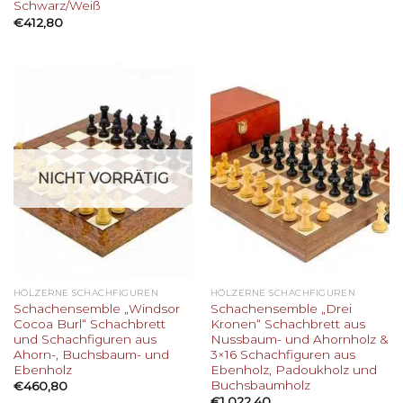
Schwarz/Weiß
€
412,80
NICHT VORRÄTIG
HÖLZERNE SCHACHFIGUREN
HÖLZERNE SCHACHFIGUREN
Schachensemble „Windsor
Schachensemble „Drei
Cocoa Burl“ Schachbrett
Kronen“ Schachbrett aus
und Schachfiguren aus
Nussbaum- und Ahornholz &
Ahorn-, Buchsbaum- und
3×16 Schachfiguren aus
Ebenholz
Ebenholz, Padoukholz und
Buchsbaumholz
€
460,80
€
1.022,40