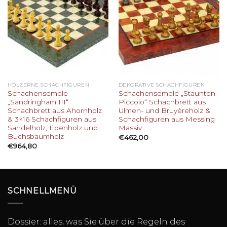
HÖLZERNE SCHACHFIGUREN
DEKORATIVE SCHACHFIGUREN
Schachensemble
Schachensemble „Staunton
„Sandringham III“
Piccolo“ Schachbrett aus
Schachbrett aus Ahornholz
Ulmen- und Bruyèreholz &
& 3×16 Schachfiguren aus
Schachfiguren aus Messing
Sandelholz, Ebenholz und
Massiv
Buchsbaumholz
€
462,00
€
964,80
SCHNELLMENÜ
Dossier: alles, was Sie über die Regeln des