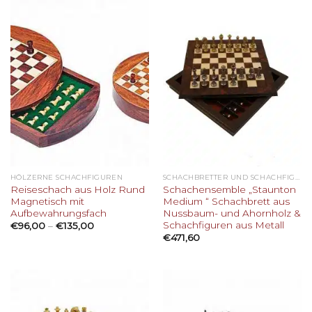
HÖLZERNE SCHACHFIGUREN
SCHACHBRETTER UND SCHACHFIGUREN AUS METALL
Reiseschach aus Holz Rund
Schachensemble „Staunton
Magnetisch mit
Medium “ Schachbrett aus
Aufbewahrungsfach
Nussbaum- und Ahornholz &
Schachfiguren aus Metall
€
96,00
–
€
135,00
€
471,60