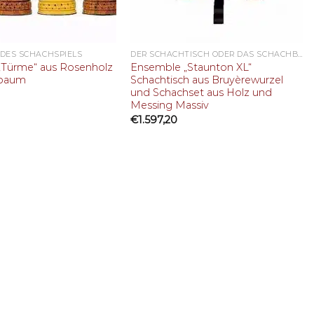
 DES SCHACHSPIELS
DER SCHACHTISCH ODER DAS SCHACHBRETT
„Türme“ aus Rosenholz
Ensemble „Staunton XL“
sbaum
Schachtisch aus Bruyèrewurzel
und Schachset aus Holz und
Messing Massiv
€
1.597,20