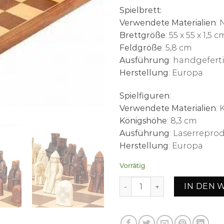
Spielbrett:
Verwendete Materialien
:
Brettgröße
: 55 x 55 x 1,5 c
Feldgröße
: 5,8 cm
Ausführung
: handgefert
Herstellung
: Europa
Spielfiguren
:
Verwendete Materialien
:
Königshöhe
: 8,3 cm
Ausführung
: Laserrepro
Herstellung
: Europa
Vorrätig
Schachensemble "Isle of Le
IN DEN