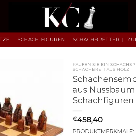
TZE
SCHACH-FIGUREN
SCHACHBRETTER
ZU
KAUFEN SIE EIN SCHACHSP
SCHACHBRETT AUS HOLZ
Schachensemble
aus Nussbaum-
Schachfiguren
458,40
€
PRODUKTMERKMALE: