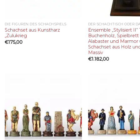
DIE FIGUREN DES SCHACHSPIELS
Schachset aus Kunstharz
Ensemble „Stylisiert II“
„Zulukrieg
Buchenholz, Spielbrett
Alabaster und Marmor
€
175,00
Schachset aus Holz un
Massiv
€
1.182,00