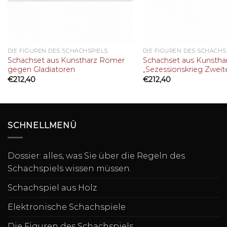
DIE FIGUREN DES SCHACHSPIELS
DIE FIGUREN DES SCHACHS
Schachset aus Kunstharz Römer
Schachset aus Kunstha
gegen Gladiatoren
„Sezessionskrieg Zweit
€
212,40
€
212,40
SCHNELLMENÜ
Dossier: alles, was Sie über die Regeln des
Schachspiels wissen müssen.
Schachspiel aus Holz
Elektronische Schachspiele
Die Figuren des Schachspiels