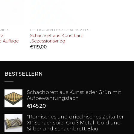
PIELS
DIE FIGUREN DES SCHACHSPIELS
rz
Schachset aus Kunstharz
e Auflage
„Sezessionskrieg
€
119,00
BESTSELLERN
Schachbrett aus Kunstleder Grün mit
Aufbewahrungsfach
€
145,20
"Römisches und griechisches Zeitalter
XI" Schachspiel Groß Metall Gold und
Silber und Schachbrett Blau