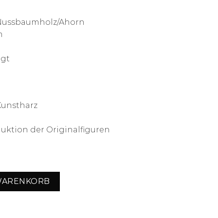
 Nussbaumholz/Ahorn
m
igt
 Kunstharz
duktion der Originalfiguren
wis " Schachbrett aus Nussbaum- und Ahornholz & Schachfig
 WARENKORB