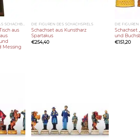
DER SCHACHTISCH ODER DAS SCHACHBRETT
DIE FIGUREN DES SCHACHSPIELS
DIE FIGUREN
 Tisch aus
Schachset aus Kunstharz
Schachset 
 aus
Spartakus
und Buch
 und
€
254,40
€
151,20
d Messing