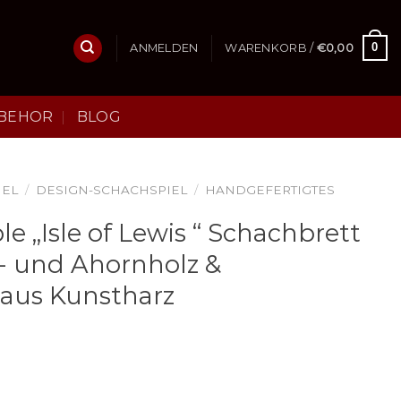
0
ANMELDEN
WARENKORB /
€
0,00
BEHOR
BLOG
IEL
/
DESIGN-SCHACHSPIEL
/
HANDGEFERTIGTES
 „Isle of Lewis “ Schachbrett
 und Ahornholz &
 aus Kunstharz