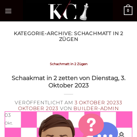
Zum
0
Inhalt
springen
KATEGORIE-ARCHIVE:
SCHACHMATT IN 2
ZÜGEN
Schachmatt in 2 Zügen
Schaakmat in 2 zetten von Dienstag, 3.
Oktober 2023
VERÖFFENTLICHT AM
3 OKTOBER 2023
3
OKTOBER 2023
VON
BUILDER-ADMIN
03
Okt.