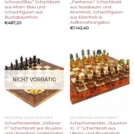
Schwarz/Blau“ Schachbrett
„Parthenon“ Schachbrett
aus Ahorn Blau und
aus Nussbaum- und
Schachfiguren aus
Ahornholz, Schachfiguren
Buchsbaumholz
aus Ebenholz &
Aufbewahrungsbox
€
487,20
€
1.142,40
NICHT VORRÄTIG
HÖLZERNE SCHACHFIGUREN
DAS ORIGINAL-SCHACHBRETT
Schachensemble „Sizilianer
Schachensemble „Staunton
II“ Schachbrett aus Bruyère-
XL II“ Schachbrett aus
und Ulmenholz Seidenmatte
Ulmen- und Bruyèreholz