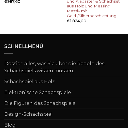
und Alabaster & Schachset
€
987,60
aus Holz und Messing
Massiv mit
Gold-/Silberbeschichtung
€
1.824,00
SCHNELLMENÜ
Dossier: alles, was Sie über die Regeln des
Schachspiels wissen müssen.
Schachspiel aus Holz
Elektronische Schachspiele
Die Figuren des Schachspiels
Design-Schachspiel
Blog