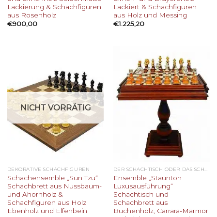
Lackierung & Schachfiguren
Lackiert & Schachfiguren
aus Rosenholz
aus Holz und Messing
€
900,00
€
1.225,20
NICHT VORRÄTIG
DEKORATIVE SCHACHFIGUREN
DER SCHACHTISCH ODER DAS SCHACHBRETT
Schachensemble „Sun Tzu“
Ensemble „Staunton
Schachbrett aus Nussbaum-
Luxusausführung“
und Ahornholz &
Schachtisch und
Schachfiguren aus Holz
Schachbrett aus
Ebenholz und Elfenbein
Buchenholz, Carrara-Marmor