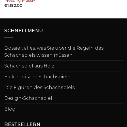
Messing Massiv
€
1.182,00
SCHNELLMENÜ
Dossier: alles, was Sie über die Regeln des
Schachspiels wissen müssen.
Schachspiel aus Holz
Elektronische Schachspiele
Die Figuren des Schachspiels
Design-Schachspiel
Blog
BESTSELLERN