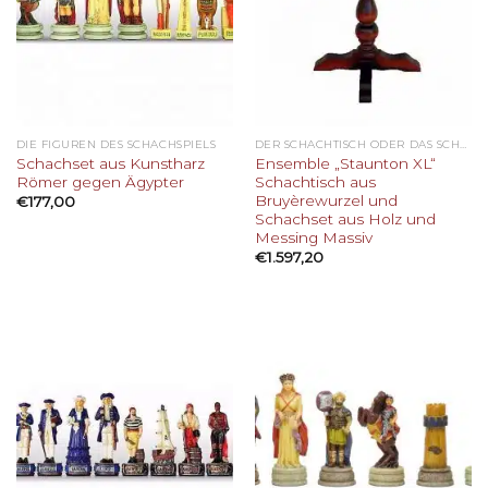
DIE FIGUREN DES SCHACHSPIELS
DER SCHACHTISCH ODER DAS SCHACHBRETT
Schachset aus Kunstharz
Ensemble „Staunton XL“
Römer gegen Ägypter
Schachtisch aus
Bruyèrewurzel und
€
177,00
Schachset aus Holz und
Messing Massiv
€
1.597,20