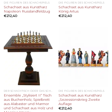
DIE FIGUREN DES SCHACHSPIELS
DIE FIGUREN DES SCHACHSPIELS
Schachset aus Kunstharz
Schachset aus Kunstharz
Napoleon Russlandfeldzug
König Artus
€
212,40
€
212,40
DER SCHACHTISCH ODER DAS SCHACHBRETT
DIE FIGUREN DES SCHACHSPIELS
Ensemble „Stylisiert II“ Tisch
Schachset aus Kunstharz
aus Buchenholz, Spielbrett
„Sezessionskrieg Zweite
aus Alabaster und Marmor
Auflage
und Schachset aus Holz und
€
212,40