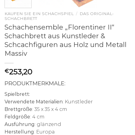
KAUFEN SIE EIN SCHACHSPIEL
/
DAS ORIGINAL-
SCHACHBRETT
Schachensemble „Florentiner II“
Schachbrett aus Kunstleder &
Schcachfiguren aus Holz und Metall
Massiv
253,20
€
PRODUKTMERKMALE:
Spielbrett:
Verwendete Materialien
: Kunstleder
Brettgröße
: 35 x 35 x 4 cm
Feldgröße
: 4 cm
Ausführung
: glänzend
Herstellung
: Europa