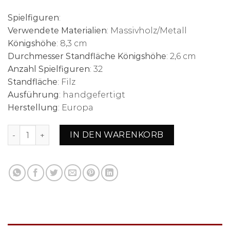
Spielfiguren
:
Verwendete Materialien
: Massivholz/Metall
Königshöhe
: 8,3 cm
Durchmesser Standfläche Königshöhe
: 2,6 cm
Anzahl Spielfiguren
: 32
Standfläche
: Filz
Ausführung
: handgefertigt
Herstellung
: Europa
Schachensemble "Florentiner II" Schachbrett aus Kunstled
IN DEN WARENKORB