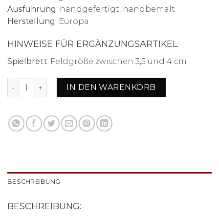
Ausführung
: handgefertigt, handbemalt
Herstellung
: Europa
HINWEISE FÜR ERGÄNZUNGSARTIKEL:
Spielbrett
: Feldgröße zwischen 3,5 und 4 cm
Schachset aus Kunstharz "Wasser gegen Feuer Menge
IN DEN WARENKORB
BESCHREIBUNG
BESCHREIBUNG: