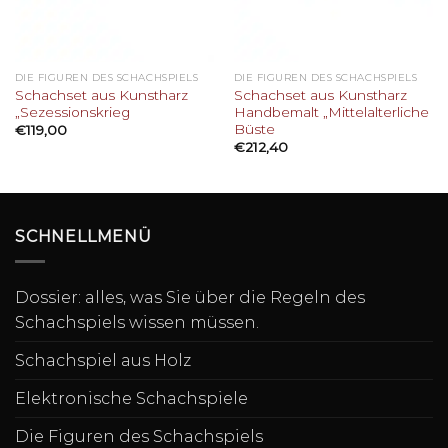
DIE FIGUREN DES SCHACHSPIELS
DIE FIGUREN DES SCHACHSPIELS
Schachset aus Kunstharz
Schachset aus Kunstharz
„Sezessionskrieg
Handbemalt „Mittelalterliche
Büste
€
119,00
€
212,40
SCHNELLMENÜ
Dossier: alles, was Sie über die Regeln des
Schachspiels wissen müssen.
Schachspiel aus Holz
Elektronische Schachspiele
Die Figuren des Schachspiels