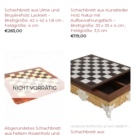
Schachbrett aus Ulme und
Schachbrett aus Kunstleder
Bruyèreholz Lackiert –
Holz Natur mit
Brettgröße: 42 x 42 x 1,8 cm ;
Aufbewahrungsfach –
Feldgröße: 4 cm
Brettgröße: 35 x 35 x 4 cm ;
Feldgröße: 3,5 cm
€
263,00
€
119,00
NICHT VORRÄTIG
HANDGEFERTIGTES SCHACHBRETT AUS HOLZ
Abgerundetes Schachbrett
Schachbrett aus
aus hellem Rosenholz und