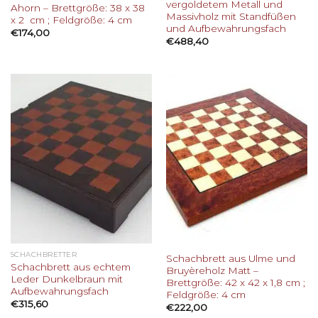
vergoldetem Metall und
Ahorn – Brettgröße: 38 x 38
Massivholz mit Standfüßen
x 2 cm ; Feldgröße: 4 cm
und Aufbewahrungsfach
€
174,00
€
488,40
SCHACHBRETTER
Schachbrett aus Ulme und
Schachbrett aus echtem
Bruyèreholz Matt –
Leder Dunkelbraun mit
Brettgröße: 42 x 42 x 1,8 cm ;
Aufbewahrungsfach
Feldgröße: 4 cm
€
315,60
€
222,00